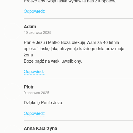
Proszę aby twoja łaska wybawiła nas z kłopotów.
Odpowiedz
Adam
10 czerwca 2025
Panie Jezu i Matko Boza diekuję Wam za 40 letnia
opiekę i łaskę jaką otrzymuję każdego dnia oraz moja
żona
Boże bądź na wieki uwielbiony.
Odpowiedz
Piotr
9 czerwca 2025
Dziękuję Panie Jezu.
Odpowiedz
Anna Katarzyna