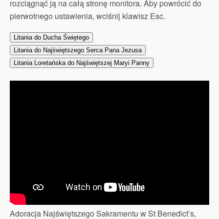
rozciągnąć ją na całą stronę monitora. Aby powrócić do
pierwotnego ustawienia, wciśnij klawisz Esc.
Litania do Ducha Świętego
Litania do Najświętszego Serca Pana Jezusa
Litania Loretańska do Najświętszej Maryi Panny
Adoracja Najświętszego Sakramentu w St Benedict’s,