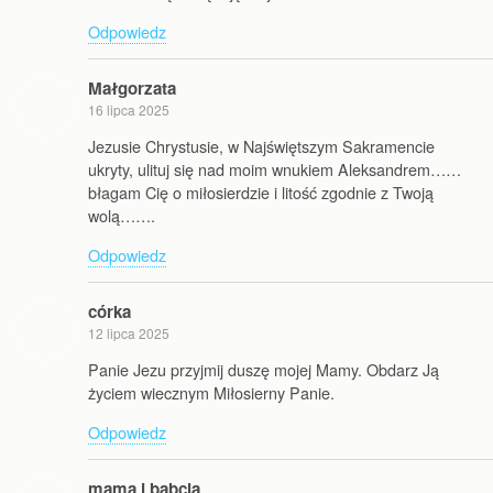
Odpowiedz
Małgorzata
16 lipca 2025
Jezusie Chrystusie, w Najświętszym Sakramencie
ukryty, ulituj się nad moim wnukiem Aleksandrem……
błagam Cię o miłosierdzie i litość zgodnie z Twoją
wolą…….
Odpowiedz
córka
12 lipca 2025
Panie Jezu przyjmij duszę mojej Mamy. Obdarz Ją
życiem wiecznym Miłosierny Panie.
Odpowiedz
mama i babcia