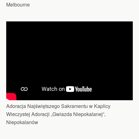
Melbourne
Adoracja Najświętszego Sakramentu w Kaplicy
Wieczystej Adoracji „Gwiazda Niepokalanej”,
Niepokalanów