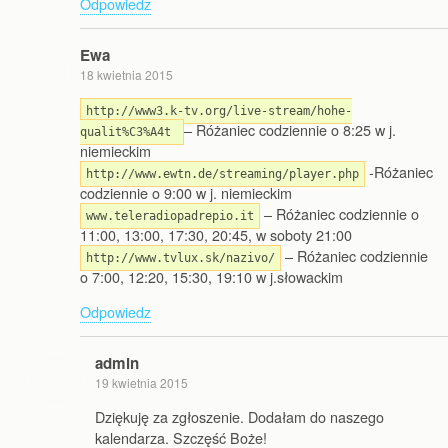
Odpowiedz
Ewa
18 kwietnia 2015
http://www3.k-tv.org/live-stream/hohe-
– Różaniec codziennie o 8:25 w j.
qualit%C3%A4t
niemieckim
-Różaniec
http://www.ewtn.de/streaming/player.php
codziennie o 9:00 w j. niemieckim
– Różaniec codziennie o
www.teleradiopadrepio.it
11:00, 13:00, 17:30, 20:45, w soboty 21:00
– Różaniec codziennie
http://www.tvlux.sk/nazivo/
o 7:00, 12:20, 15:30, 19:10 w j.słowackim
Odpowiedz
admin
19 kwietnia 2015
Dziękuję za zgłoszenie. Dodałam do naszego
kalendarza. Szczęść Boże!