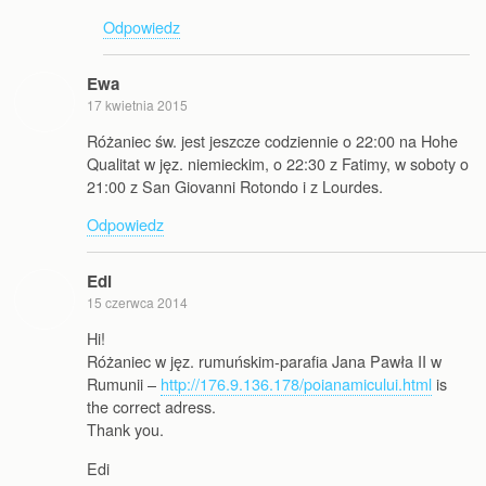
Odpowiedz
Ewa
17 kwietnia 2015
Różaniec św. jest jeszcze codziennie o 22:00 na Hohe
Qualitat w jęz. niemieckim, o 22:30 z Fatimy, w soboty o
21:00 z San Giovanni Rotondo i z Lourdes.
Odpowiedz
Edi
15 czerwca 2014
Hi!
Różaniec w jęz. rumuńskim-parafia Jana Pawła II w
Rumunii –
http://176.9.136.178/poianamicului.html
is
the correct adress.
Thank you.
Edi