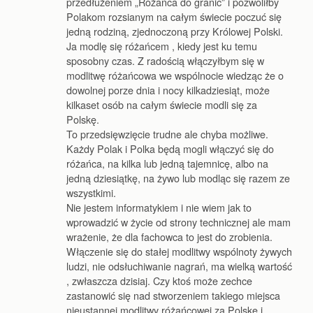
przedłużeniem „Różańca do granic” i pozwoliłby
Polakom rozsianym na całym świecie poczuć się
jedną rodziną, zjednoczoną przy Królowej Polski.
Ja modlę się różańcem , kiedy jest ku temu
sposobny czas. Z radością włączyłbym się w
modlitwę różańcowa we wspólnocie wiedząc że o
dowolnej porze dnia i nocy kilkadziesiąt, może
kilkaset osób na całym świecie modli się za
Polskę.
To przedsięwzięcie trudne ale chyba możliwe.
Każdy Polak i Polka będą mogli włączyć się do
różańca, na kilka lub jedną tajemnicę, albo na
jedną dziesiątkę, na żywo lub modląc się razem ze
wszystkimi.
Nie jestem informatykiem i nie wiem jak to
wprowadzić w życie od strony technicznej ale mam
wrażenie, że dla fachowca to jest do zrobienia.
Włączenie się do stałej modlitwy wspólnoty żywych
ludzi, nie odsłuchiwanie nagrań, ma wielką wartość
, zwłaszcza dzisiaj. Czy ktoś może zechce
zastanowić się nad stworzeniem takiego miejsca
nieustannej modlitwy różańcowej za Polskę i