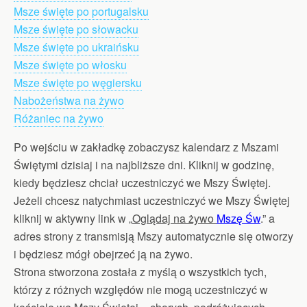
Msze święte po portugalsku
Msze święte po słowacku
Msze święte po ukraińsku
Msze święte po włosku
Msze święte po węgiersku
Nabożeństwa na żywo
Różaniec na żywo
Po wejściu w zakładkę zobaczysz kalendarz z Mszami
Świętymi dzisiaj i na najbliższe dni. Kliknij w godzinę,
kiedy będziesz chciał uczestniczyć we Mszy Świętej.
Jeżeli chcesz natychmiast uczestniczyć we Mszy Świętej
kliknij w aktywny link w „
Oglądaj na żywo
Mszę Św
.” a
adres strony z transmisją Mszy automatycznie się otworzy
i będziesz mógł obejrzeć ją na żywo.
Strona stworzona została z myślą o wszystkich tych,
którzy z różnych względów nie mogą uczestniczyć w