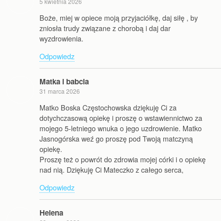
5 kwietnia 2026
Boże, miej w opiece moją przyjaciółkę, daj siłę , by
zniosła trudy związane z chorobą i daj dar
wyzdrowienia.
Odpowiedz
Matka i babcia
31 marca 2026
Matko Boska Częstochowska dziękuję Ci za
dotychczasową opiekę i proszę o wstawiennictwo za
mojego 5-letniego wnuka o jego uzdrowienie. Matko
Jasnogórska weź go proszę pod Twoją matczyną
opiekę.
Proszę też o powrót do zdrowia mojej córki i o opiekę
nad nią. Dziękuję Ci Mateczko z całego serca,
Odpowiedz
Helena