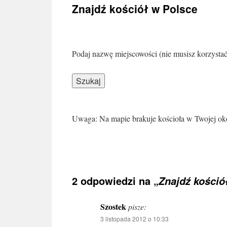
treści
Znajdź kościół w Polsce
Podaj nazwę miejscowości (nie musisz korzysta
Uwaga: Na mapie brakuje kościoła w Twojej ok
2 odpowiedzi na „
Znajdź kośció
Szostek
pisze:
3 listopada 2012 o 10:33