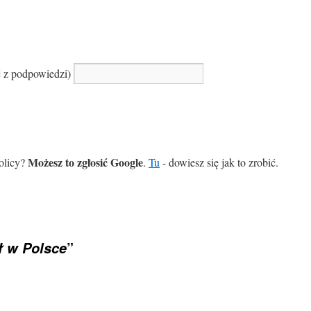
ć z podpowiedzi)
Możesz to zgłosić Google
olicy?
.
Tu
- dowiesz się jak to zrobić.
”
ł w Polsce