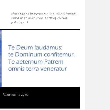
Msze święte na żywo przez internet w różnych językach –
strona dla przebywających za granicą, chorych i
podróżujących
Różaniec na żywo