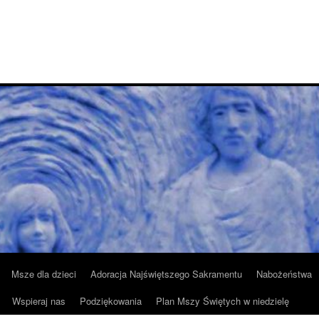
Msze dla dzieci
Adoracja Najświętszego Sakramentu
Nabożeństwa
Wspieraj nas
Podziękowania
Plan Mszy Świętych w niedzielę