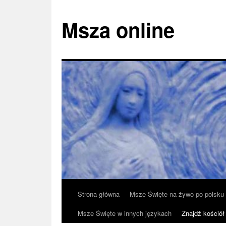
Msza online
Przeskocz
Strona główna
Msze Święte na żywo po polsku
do
Msze Święte w innych językach
Znajdź kościół