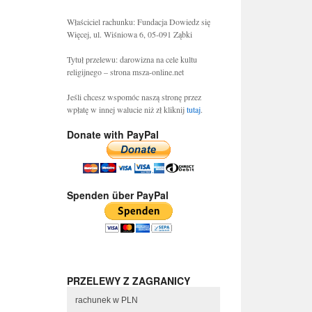
Właściciel rachunku: Fundacja Dowiedz się
Więcej, ul. Wiśniowa 6, 05-091 Ząbki
Tytuł przelewu: darowizna na cele kultu
religijnego – strona msza-online.net
Jeśli chcesz wspomóc naszą stronę przez
wpłatę w innej walucie niż zł kliknij
tutaj
.
Donate with PayPal
Spenden über PayPal
PRZELEWY Z ZAGRANICY
rachunek w PLN