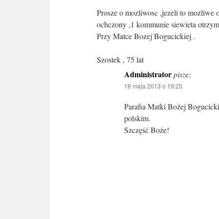
Prosze o mozliwosc ,jezeli to mozliwe o
ochczony ,1 kommunie siewieta otrzym
Przy Matce Bozej Bogucickiej .
Szostek , 75 lat
Administrator
pisze:
18 maja 2013 o 19:25
Parafia Matki Bożej Bogucicki
polskim.
Szczęść Boże!