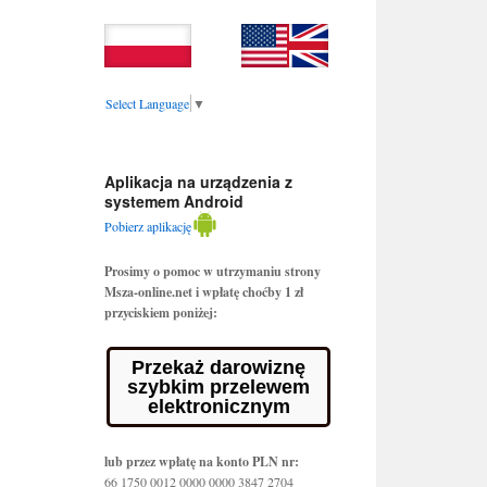
Select Language
▼
Aplikacja na urządzenia z
systemem Android
Pobierz aplikację
Prosimy o pomoc w utrzymaniu strony
Msza-online.net i wpłatę choćby 1 zł
przyciskiem poniżej:
Przekaż darowiznę
szybkim przelewem
elektronicznym
lub przez wpłatę na konto PLN nr:
66 1750 0012 0000 0000 3847 2704