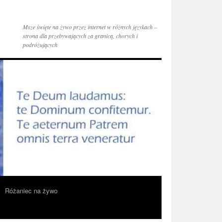
Msze święte na żywo przez internet w różnych językach –
strona dla przebywających za granicą, chorych i
podróżujących
Różaniec na żywo