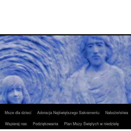
Msze dla dzieci
Adoracja Najświętszego Sakramentu
Nabożeństwa
Wspieraj nas
Podziękowania
Plan Mszy Świętych w niedzielę