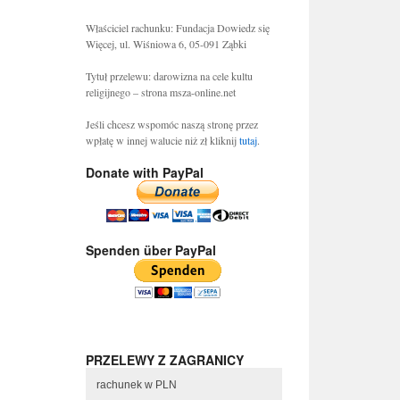
Właściciel rachunku: Fundacja Dowiedz się
Więcej, ul. Wiśniowa 6, 05-091 Ząbki
Tytuł przelewu: darowizna na cele kultu
religijnego – strona msza-online.net
Jeśli chcesz wspomóc naszą stronę przez
wpłatę w innej walucie niż zł kliknij
tutaj
.
Donate with PayPal
Spenden über PayPal
PRZELEWY Z ZAGRANICY
rachunek w PLN