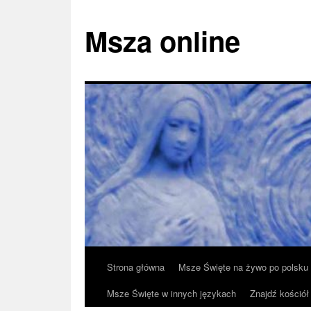
Msza online
Przeskocz
Strona główna
Msze Święte na żywo po polsku
do
Msze Święte w innych językach
Znajdź kościół