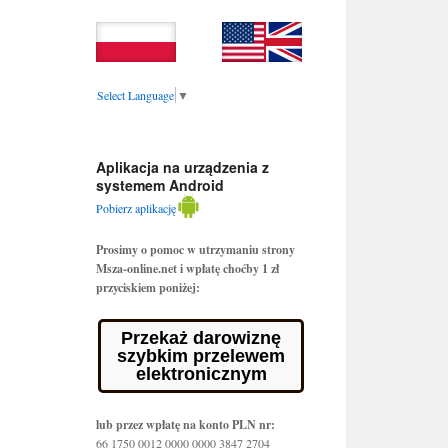
Select Language
▼
Aplikacja na urządzenia z
systemem Android
Pobierz aplikację
Prosimy o pomoc w utrzymaniu strony
Msza-online.net i wpłatę choćby 1 zł
przyciskiem poniżej:
Przekaż darowiznę
szybkim przelewem
elektronicznym
lub przez wpłatę na konto PLN nr:
66 1750 0012 0000 0000 3847 2704