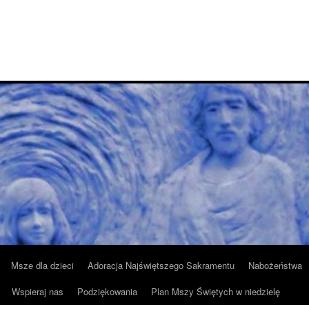
Msze dla dzieci
Adoracja Najświętszego Sakramentu
Nabożeństwa
Wspieraj nas
Podziękowania
Plan Mszy Świętych w niedzielę