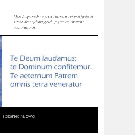
Msze święte na żywo przez internet w różnych językach –
strona dla przebywających za granicą, chorych i
podróżujących
Różaniec na żywo