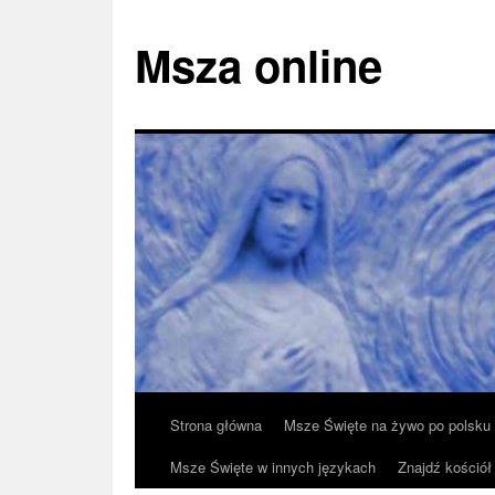
Msza online
Przeskocz
Strona główna
Msze Święte na żywo po polsku
do
Msze Święte w innych językach
Znajdź kościół