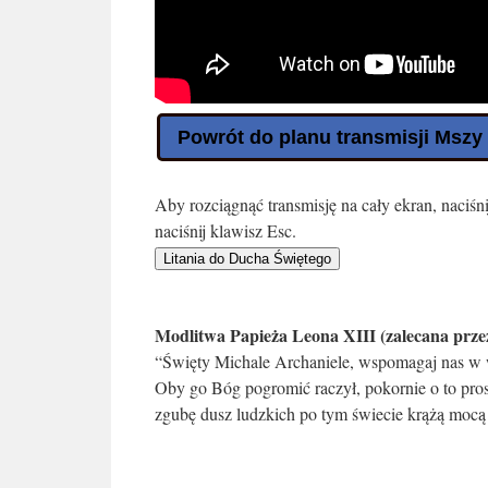
Powrót do planu transmisji Mszy
Aby rozciągnąć transmisję na cały ekran, naciś
naciśnij klawisz Esc.
Litania do Ducha Świętego
Modlitwa Papieża Leona XIII (zalecana prze
“Święty Michale Archaniele, wspomagaj nas w 
Oby go Bóg pogromić raczył, pokornie o to prosi
zgubę dusz ludzkich po tym świecie krążą mocą