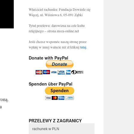
Właściciel rachunku: Fundacja Dowiedz się
Więcej, ul. Wiśniowa 6, 05-091 Ząbki
Tytuł przelewu: darowizna na cele kultu
religijnego – strona msza-online.net
Jeśli chcesz wspomóc naszą stronę przez
wpłatę w innej walucie niż zł kliknij
tutaj
.
Donate with PayPal
Spenden über PayPal
roną.
a
PRZELEWY Z ZAGRANICY
rachunek w PLN