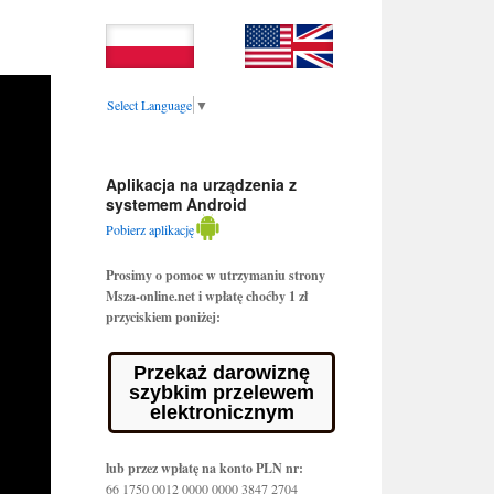
Select Language
▼
Aplikacja na urządzenia z
systemem Android
Pobierz aplikację
Prosimy o pomoc w utrzymaniu strony
Msza-online.net i wpłatę choćby 1 zł
przyciskiem poniżej:
Przekaż darowiznę
szybkim przelewem
elektronicznym
lub przez wpłatę na konto PLN nr:
66 1750 0012 0000 0000 3847 2704