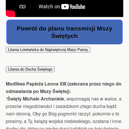
Powrót do planu transmisji Mszy
Świętych
Litania Loretańska do Najświętszej Maryi Panny
Litania do Ducha Świętego
Modlitwa Papieża Leona XIII (zalecana przez niego do
odmawiania po Mszy Świętej):
“
Święty Michale Archaniele
, wspomagaj nas w walce, a
przeciw niegodziwości i zasadzkom złego ducha bądź
nam obroną. Oby go Bóg pogromić raczył, pokornie o to
prosimy, a Ty, książę wojska niebieskiego, szatana i inne
duchy złe, które na zgubę dusz ludzkich po tym świecie