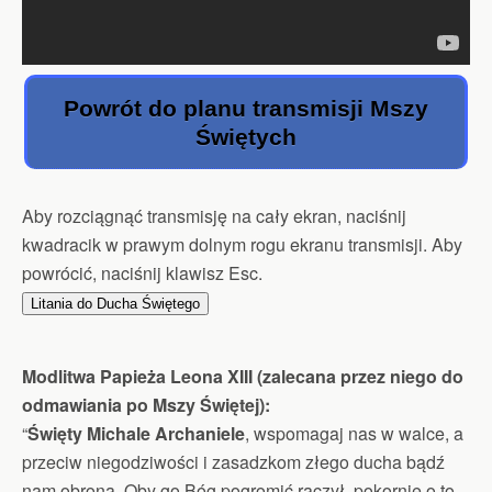
Powrót do planu transmisji Mszy
Świętych
Aby rozciągnąć transmisję na cały ekran, naciśnij
kwadracik w prawym dolnym rogu ekranu transmisji. Aby
powrócić, naciśnij klawisz Esc.
Litania do Ducha Świętego
Modlitwa Papieża Leona XIII (zalecana przez niego do
odmawiania po Mszy Świętej):
“
Święty Michale Archaniele
, wspomagaj nas w walce, a
przeciw niegodziwości i zasadzkom złego ducha bądź
nam obroną. Oby go Bóg pogromić raczył, pokornie o to