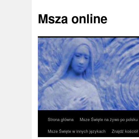
Msza online
Przeskocz
Strona główna
Msze Święte na żywo po polsku
do
Msze Święte w innych językach
Znajdź kościół