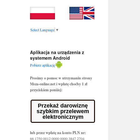
Select Language
▼
Aplikacja na urządzenia z
systemem Android
Pobierz aplikację
Prosimy o pomoc w utrzymaniu strony
Msza-online.net i wpłatę choćby 1 zł
przyciskiem poniżej:
Przekaż darowiznę
szybkim przelewem
elektronicznym
lub przez wpłatę na konto PLN nr:
66 1750 0012 0000 0000 3847 2704