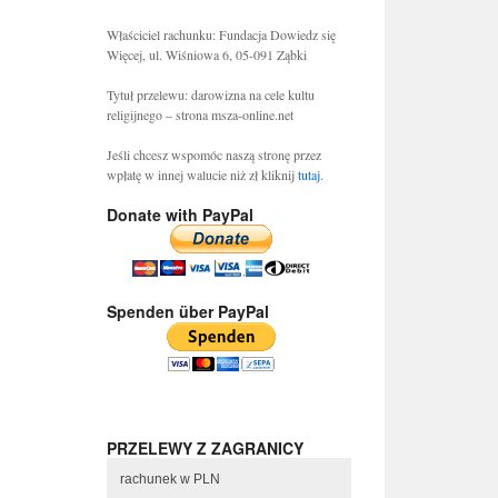
Właściciel rachunku: Fundacja Dowiedz się
Więcej, ul. Wiśniowa 6, 05-091 Ząbki
Tytuł przelewu: darowizna na cele kultu
religijnego – strona msza-online.net
Jeśli chcesz wspomóc naszą stronę przez
wpłatę w innej walucie niż zł kliknij
tutaj
.
Donate with PayPal
Spenden über PayPal
PRZELEWY Z ZAGRANICY
rachunek w PLN