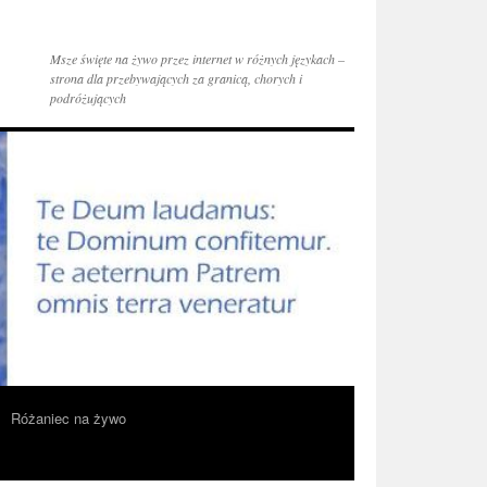
Msze święte na żywo przez internet w różnych językach –
strona dla przebywających za granicą, chorych i
podróżujących
Różaniec na żywo