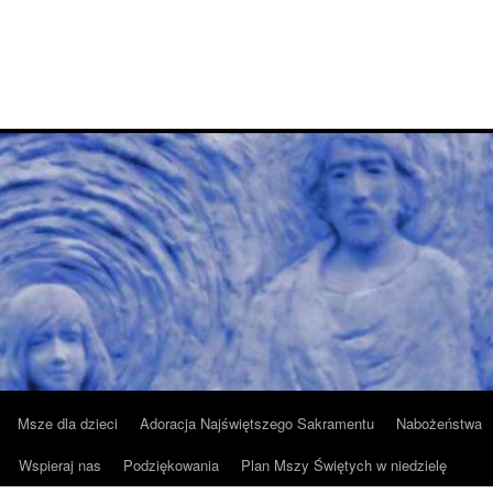
Msze dla dzieci
Adoracja Najświętszego Sakramentu
Nabożeństwa
Wspieraj nas
Podziękowania
Plan Mszy Świętych w niedzielę