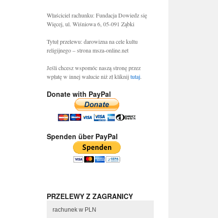
Właściciel rachunku: Fundacja Dowiedz się
Więcej, ul. Wiśniowa 6, 05-091 Ząbki
Tytuł przelewu: darowizna na cele kultu
religijnego – strona msza-online.net
Jeśli chcesz wspomóc naszą stronę przez
wpłatę w innej walucie niż zł kliknij
tutaj
.
Donate with PayPal
Spenden über PayPal
PRZELEWY Z ZAGRANICY
rachunek w PLN