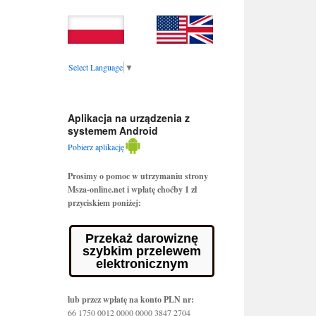
Select Language
▼
Aplikacja na urządzenia z
systemem Android
Pobierz aplikację
Prosimy o pomoc w utrzymaniu strony
Msza-online.net i wpłatę choćby 1 zł
przyciskiem poniżej:
Przekaż darowiznę
szybkim przelewem
elektronicznym
lub przez wpłatę na konto PLN nr:
66 1750 0012 0000 0000 3847 2704