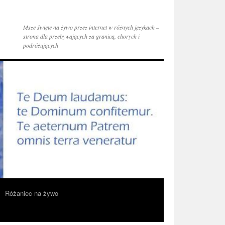
Msze święte na żywo przez internet w różnych językach –
strona dla przebywających za granicą, chorych i
podróżujących
Różaniec na żywo