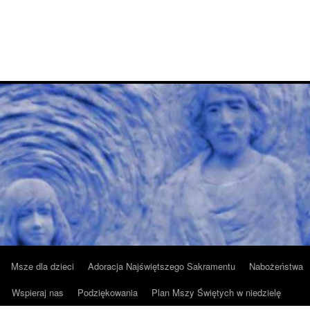
Msze dla dzieci
Adoracja Najświętszego Sakramentu
Nabożeństwa
Wspieraj nas
Podziękowania
Plan Mszy Świętych w niedzielę