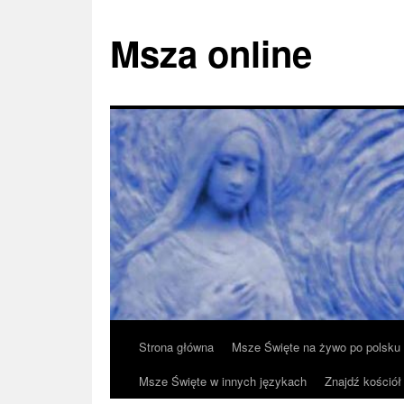
Msza online
Przeskocz
Strona główna
Msze Święte na żywo po polsku
do
Msze Święte w innych językach
Znajdź kościół