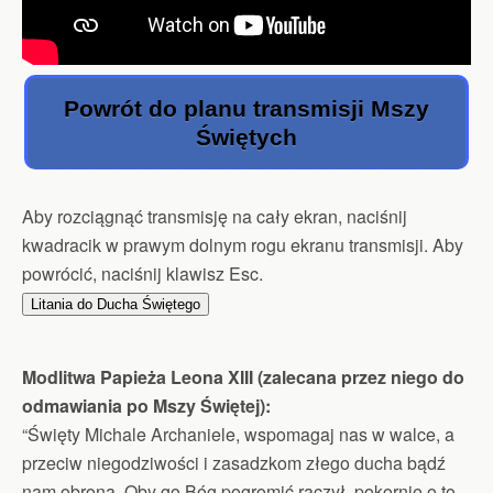
Powrót do planu transmisji Mszy
Świętych
Aby rozciągnąć transmisję na cały ekran, naciśnij
kwadracik w prawym dolnym rogu ekranu transmisji. Aby
powrócić, naciśnij klawisz Esc.
Litania do Ducha Świętego
Modlitwa Papieża Leona XIII (zalecana przez niego do
odmawiania po Mszy Świętej):
“Święty Michale Archaniele, wspomagaj nas w walce, a
przeciw niegodziwości i zasadzkom złego ducha bądź
nam obroną. Oby go Bóg pogromić raczył, pokornie o to