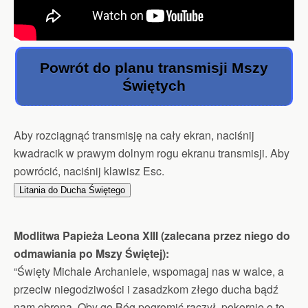
Powrót do planu transmisji Mszy
Świętych
Aby rozciągnąć transmisję na cały ekran, naciśnij
kwadracik w prawym dolnym rogu ekranu transmisji. Aby
powrócić, naciśnij klawisz Esc.
Litania do Ducha Świętego
Modlitwa Papieża Leona XIII (zalecana przez niego do
odmawiania po Mszy Świętej):
“Święty Michale Archaniele, wspomagaj nas w walce, a
przeciw niegodziwości i zasadzkom złego ducha bądź
nam obroną. Oby go Bóg pogromić raczył, pokornie o to