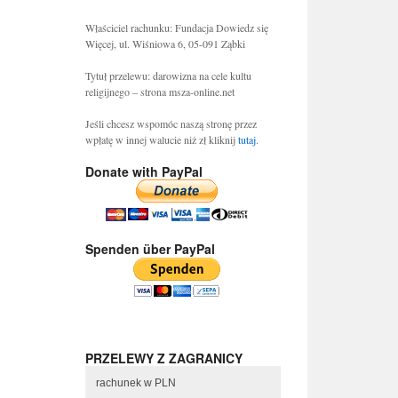
Właściciel rachunku: Fundacja Dowiedz się
Więcej, ul. Wiśniowa 6, 05-091 Ząbki
Tytuł przelewu: darowizna na cele kultu
religijnego – strona msza-online.net
Jeśli chcesz wspomóc naszą stronę przez
wpłatę w innej walucie niż zł kliknij
tutaj
.
Donate with PayPal
Spenden über PayPal
PRZELEWY Z ZAGRANICY
rachunek w PLN