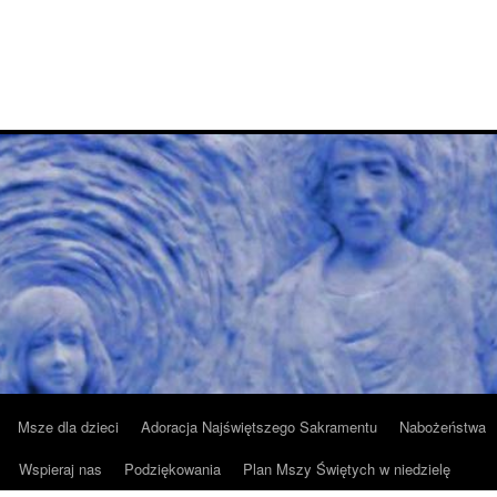
Msze dla dzieci
Adoracja Najświętszego Sakramentu
Nabożeństwa
Wspieraj nas
Podziękowania
Plan Mszy Świętych w niedzielę