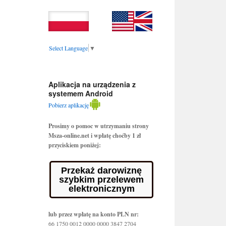
Select Language
▼
Aplikacja na urządzenia z
systemem Android
Pobierz aplikację
Prosimy o pomoc w utrzymaniu strony
Msza-online.net i wpłatę choćby 1 zł
przyciskiem poniżej:
Przekaż darowiznę
szybkim przelewem
elektronicznym
lub przez wpłatę na konto PLN nr:
66 1750 0012 0000 0000 3847 2704