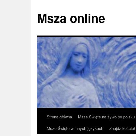
Msza online
Przeskocz
Strona główna
Msze Święte na żywo po polsku
do
Msze Święte w innych językach
Znajdź kościół