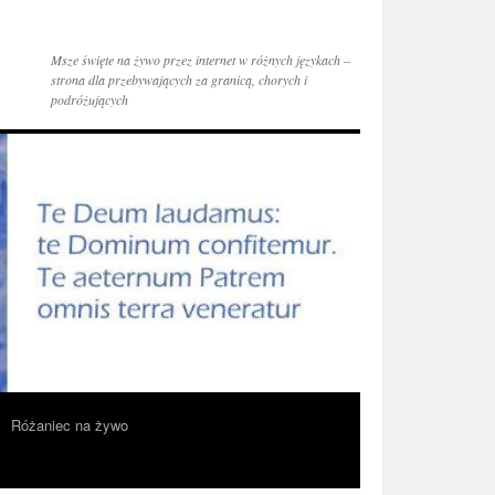
Msze święte na żywo przez internet w różnych językach –
strona dla przebywających za granicą, chorych i
podróżujących
Różaniec na żywo