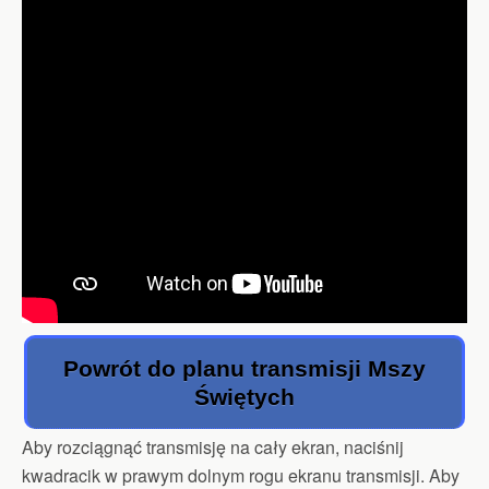
Powrót do planu transmisji Mszy
Świętych
Aby rozciągnąć transmisję na cały ekran, naciśnij
kwadracik w prawym dolnym rogu ekranu transmisji. Aby