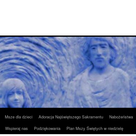
Msze dla dzieci
Adoracja Najświętszego Sakramentu
Nabożeństwa
Wspieraj nas
Podziękowania
Plan Mszy Świętych w niedzielę