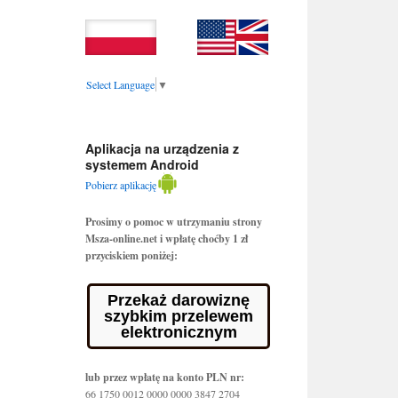
Select Language
▼
Aplikacja na urządzenia z
systemem Android
Pobierz aplikację
Prosimy o pomoc w utrzymaniu strony
Msza-online.net i wpłatę choćby 1 zł
przyciskiem poniżej:
Przekaż darowiznę
szybkim przelewem
elektronicznym
lub przez wpłatę na konto PLN nr:
66 1750 0012 0000 0000 3847 2704