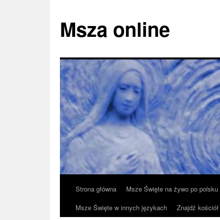
Msza online
Przeskocz
Strona główna
Msze Święte na żywo po polsku
do
Msze Święte w innych językach
Znajdź kościół