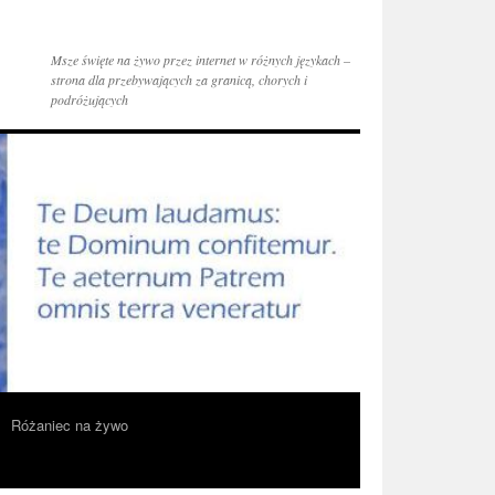
Msze święte na żywo przez internet w różnych językach –
strona dla przebywających za granicą, chorych i
podróżujących
Różaniec na żywo