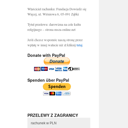
Właściciel rachunku: Fundacja Dowiedz się
Więcej, ul. Wiśniowa 6, 05-091 Ząbki
Tytuł przelewu: darowizna na cele kultu
religijnego – strona msza-online.net
Jeśli chcesz wspomóc naszą stronę przez
wpłatę w innej walucie niż zł kliknij
tutaj
.
Donate with PayPal
Spenden über PayPal
PRZELEWY Z ZAGRANICY
rachunek w PLN