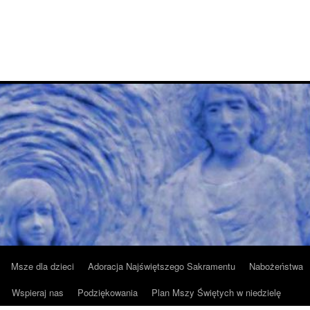
Msze dla dzieci
Adoracja Najświętszego Sakramentu
Nabożeństwa
Wspieraj nas
Podziękowania
Plan Mszy Świętych w niedzielę