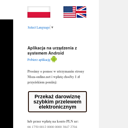
Select Language
▼
Aplikacja na urządzenia z
systemem Android
Pobierz aplikację
Prosimy o pomoc w utrzymaniu strony
Msza-online.net i wpłatę choćby 1 zł
przyciskiem poniżej:
Przekaż darowiznę
szybkim przelewem
elektronicznym
lub przez wpłatę na konto PLN nr:
66 1750 0012 0000 0000 3847 2704