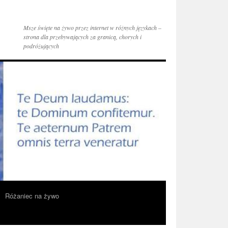
Msze święte na żywo przez internet w różnych językach –
strona dla przebywających za granicą, chorych i
podróżujących
Różaniec na żywo