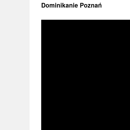
treści
Dominikanie Poznań
Powrót do planu transmisji Mszy