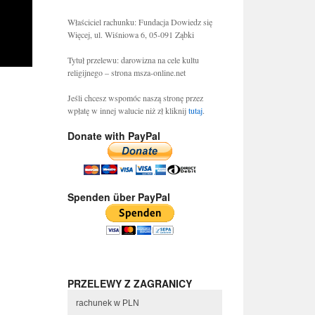
Właściciel rachunku: Fundacja Dowiedz się
Więcej, ul. Wiśniowa 6, 05-091 Ząbki
Tytuł przelewu: darowizna na cele kultu
religijnego – strona msza-online.net
Jeśli chcesz wspomóc naszą stronę przez
wpłatę w innej walucie niż zł kliknij
tutaj
.
Donate with PayPal
Spenden über PayPal
PRZELEWY Z ZAGRANICY
rachunek w PLN