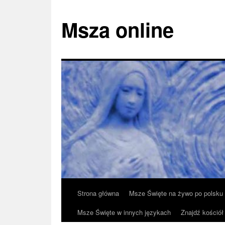
Msza online
Przeskocz
Strona główna
Msze Święte na żywo po polsku
do
Msze Święte w innych językach
Znajdź kościół