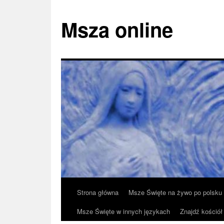
Msza online
Przeskocz
Strona główna
Msze Święte na żywo po polsku
do
Msze Święte w innych językach
Znajdź kościół