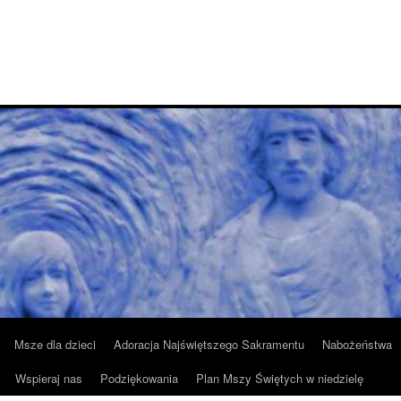
Msze dla dzieci
Adoracja Najświętszego Sakramentu
Nabożeństwa
Wspieraj nas
Podziękowania
Plan Mszy Świętych w niedzielę