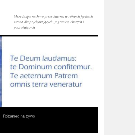
Msze święte na żywo przez internet w różnych językach –
strona dla przebywających za granicą, chorych i
podróżujących
Różaniec na żywo