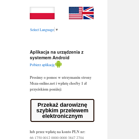
Select Language
▼
Aplikacja na urządzenia z
systemem Android
Pobierz aplikację
Prosimy o pomoc w utrzymaniu strony
Msza-online.net i wpłatę choćby 1 zł
przyciskiem poniżej:
Przekaż darowiznę
szybkim przelewem
elektronicznym
lub przez wpłatę na konto PLN nr:
66 1750 0012 0000 0000 3847 2704