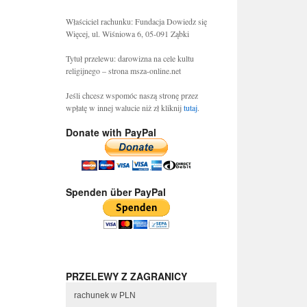
Właściciel rachunku: Fundacja Dowiedz się
Więcej, ul. Wiśniowa 6, 05-091 Ząbki
Tytuł przelewu: darowizna na cele kultu
religijnego – strona msza-online.net
Jeśli chcesz wspomóc naszą stronę przez
wpłatę w innej walucie niż zł kliknij
tutaj
.
Donate with PayPal
Spenden über PayPal
PRZELEWY Z ZAGRANICY
rachunek w PLN