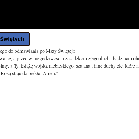
 Świętych
iego do odmawiania po Mszy Świętej):
walce, a przeciw niegodziwości i zasadzkom złego ducha bądź nam ob
my, a Ty, książę wojska niebieskiego, szatana i inne duchy złe, które n
 Bożą strąć do piekła. Amen.”