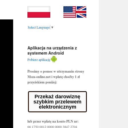
Select Language
▼
Aplikacja na urządzenia z
systemem Android
Pobierz aplikację
Prosimy o pomoc w utrzymaniu strony
Msza-online.net i wpłatę choćby 1 zł
przyciskiem poniżej:
Przekaż darowiznę
szybkim przelewem
elektronicznym
lub przez wpłatę na konto PLN nr:
66 1750 0012 0000 0000 3847 2704