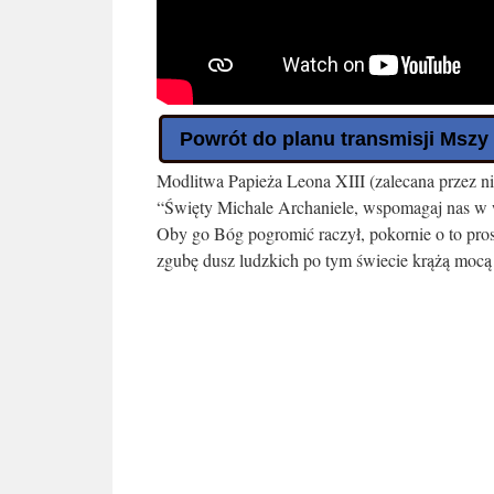
Powrót do planu transmisji Mszy
Modlitwa Papieża Leona XIII (zalecana przez n
“Święty Michale Archaniele, wspomagaj nas w 
Oby go Bóg pogromić raczył, pokornie o to prosi
zgubę dusz ludzkich po tym świecie krążą mocą