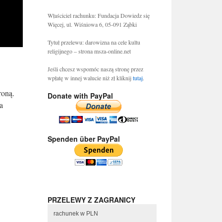
Właściciel rachunku: Fundacja Dowiedz się
Więcej, ul. Wiśniowa 6, 05-091 Ząbki
Tytuł przelewu: darowizna na cele kultu
religijnego – strona msza-online.net
Jeśli chcesz wspomóc naszą stronę przez
wpłatę w innej walucie niż zł kliknij
tutaj
.
roną.
Donate with PayPal
a
Spenden über PayPal
PRZELEWY Z ZAGRANICY
rachunek w PLN