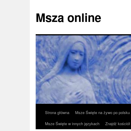
Msza online
Przeskocz
Strona główna
Msze Święte na żywo po polsku
do
Msze Święte w innych językach
Znajdź kościół