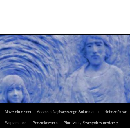
Msze dla dzieci
Adoracja Najświętszego Sakramentu
Nabożeństwa
Wspieraj nas
Podziękowania
Plan Mszy Świętych w niedzielę